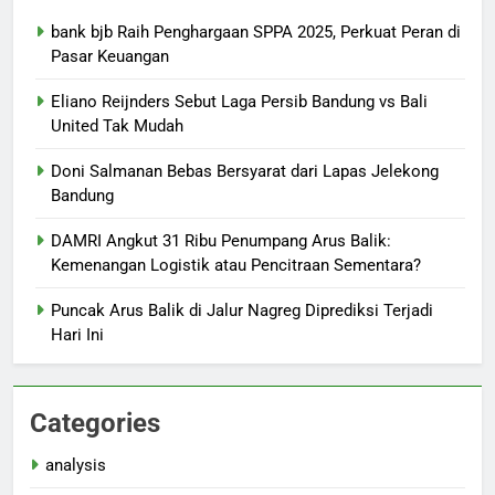
bank bjb Raih Penghargaan SPPA 2025, Perkuat Peran di
Pasar Keuangan
Eliano Reijnders Sebut Laga Persib Bandung vs Bali
United Tak Mudah
Doni Salmanan Bebas Bersyarat dari Lapas Jelekong
Bandung
DAMRI Angkut 31 Ribu Penumpang Arus Balik:
Kemenangan Logistik atau Pencitraan Sementara?
Puncak Arus Balik di Jalur Nagreg Diprediksi Terjadi
Hari Ini
Categories
analysis