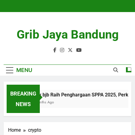
Skip
to
content
Grib Jaya Bandung
MENU
BREAKING
bank bjb Raih Penghargaan SPPA 2025, Perkuat
4 Months Ago
NEWS
Home
crypto