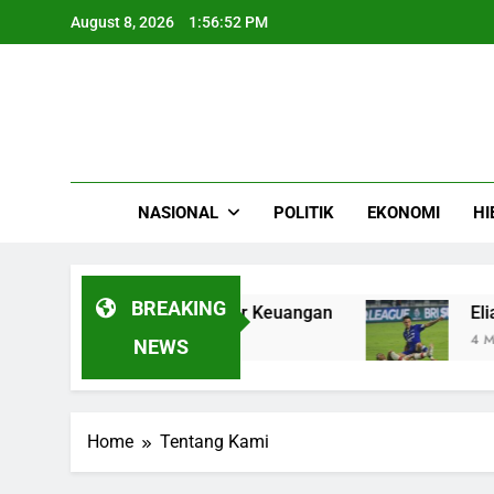
Skip
August 8, 2026
1:56:52 PM
to
content
NASIONAL
POLITIK
EKONOMI
HI
BREAKING
5, Perkuat Peran di Pasar Keuangan
Eliano R
4 Months 
NEWS
Home
Tentang Kami