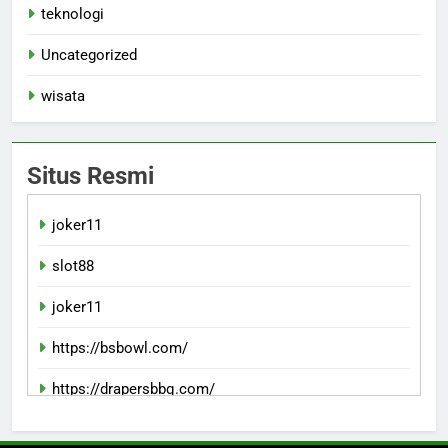
teknologi
Uncategorized
wisata
Situs Resmi
joker11
slot88
joker11
https://bsbowl.com/
https://drapersbbq.com/
slotvipgg