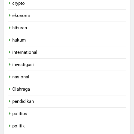
crypto
ekonomi
hiburan
hukum
international
investigasi
nasional
Olahraga
pendidikan
politics
politik