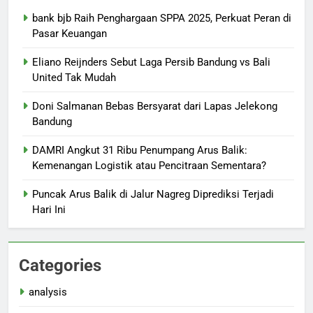
bank bjb Raih Penghargaan SPPA 2025, Perkuat Peran di
Pasar Keuangan
Eliano Reijnders Sebut Laga Persib Bandung vs Bali
United Tak Mudah
Doni Salmanan Bebas Bersyarat dari Lapas Jelekong
Bandung
DAMRI Angkut 31 Ribu Penumpang Arus Balik:
Kemenangan Logistik atau Pencitraan Sementara?
Puncak Arus Balik di Jalur Nagreg Diprediksi Terjadi
Hari Ini
Categories
analysis