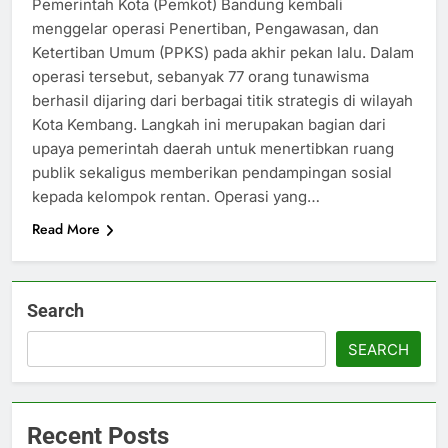
Pemerintah Kota (Pemkot) Bandung kembali
menggelar operasi Penertiban, Pengawasan, dan
Ketertiban Umum (PPKS) pada akhir pekan lalu. Dalam
operasi tersebut, sebanyak 77 orang tunawisma
berhasil dijaring dari berbagai titik strategis di wilayah
Kota Kembang. Langkah ini merupakan bagian dari
upaya pemerintah daerah untuk menertibkan ruang
publik sekaligus memberikan pendampingan sosial
kepada kelompok rentan. Operasi yang…
Read More
Search
SEARCH
Recent Posts