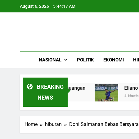
Skip
August 6, 2026
5:44:18 AM
to
content
NASIONAL
POLITIK
EKONOMI
HI
BREAKING
t Peran di Pasar Keuangan
Eliano Reijnders 
4 Months Ago
NEWS
Home
hiburan
Doni Salmanan Bebas Bersyara