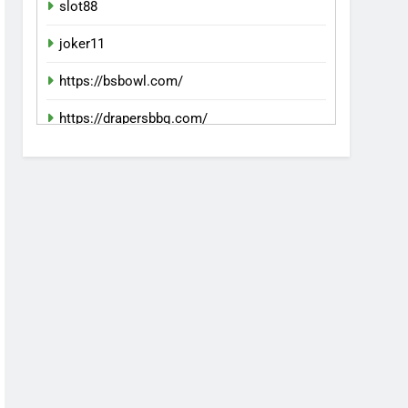
slot88
joker11
https://bsbowl.com/
https://drapersbbq.com/
slotvipgg
https://downriggersfc.com/
https://ism-kansascity.org/
bento11