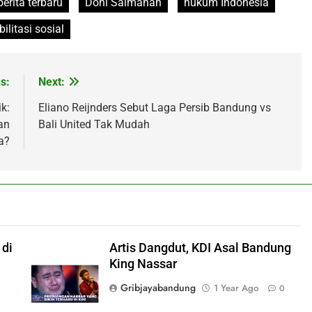
berita terbaru
Doni Salmanan
hukum Indonesia
bilitasi sosial
s:
Next:
k:
Eliano Reijnders Sebut Laga Persib Bandung vs
an
Bali United Tak Mudah
a?
 di
Artis Dangdut, KDI Asal Bandung
l
King Nassar
Gribjayabandung
1 Year Ago
0