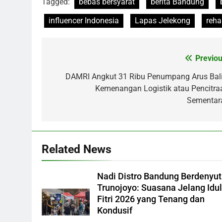
Tagged:
bebas bersyarat
berita Bandung
influencer Indonesia
Lapas Jelekong
reha
Previou
Post
navigation
DAMRI Angkut 31 Ribu Penumpang Arus Bali
Kemenangan Logistik atau Pencitra
Sementar
Related News
Nadi Distro Bandung Berdenyut
Trunojoyo: Suasana Jelang Idu
Fitri 2026 yang Tenang dan
Kondusif