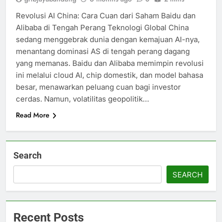
Revolusi AI China: Cara Cuan dari Saham Baidu dan
Alibaba di Tengah Perang Teknologi Global China
sedang menggebrak dunia dengan kemajuan AI-nya,
menantang dominasi AS di tengah perang dagang
yang memanas. Baidu dan Alibaba memimpin revolusi
ini melalui cloud AI, chip domestik, dan model bahasa
besar, menawarkan peluang cuan bagi investor
cerdas. Namun, volatilitas geopolitik…
Read More
Search
SEARCH
Recent Posts