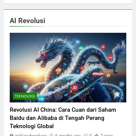
AI Revolusi
TEKNOLOGI
Revolusi AI China: Cara Cuan dari Saham
Baidu dan Alibaba di Tengah Perang
Teknologi Global
gribjayabandung
6 months ago
0
2 mins