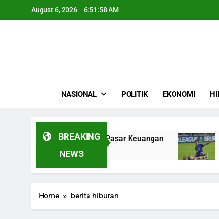
Skip
August 6, 2026
6:51:58 AM
to
content
NASIONAL
POLITIK
EKONOMI
HI
BREAKING
2025, Perkuat Peran di Pasar Keuangan
Elia
4 Mon
NEWS
Home
berita hiburan