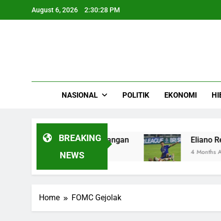
Skip
August 6, 2026
2:30:29 PM
to
content
NASIONAL
POLITIK
EKONOMI
HI
BREAKING
kuat Peran di Pasar Keuangan
Eliano Reijnde
4 Months Ago
NEWS
Home
FOMC Gejolak