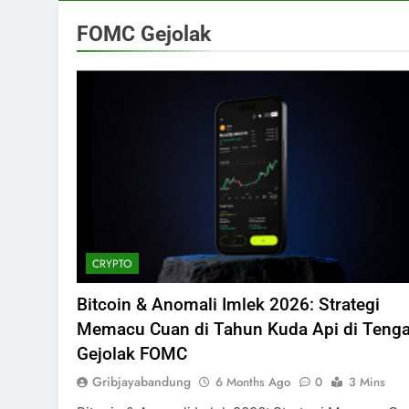
FOMC Gejolak
CRYPTO
Bitcoin & Anomali Imlek 2026: Strategi
Memacu Cuan di Tahun Kuda Api di Teng
Gejolak FOMC
Gribjayabandung
6 Months Ago
0
3 Mins