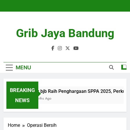
Skip
to
content
Grib Jaya Bandung
MENU
BREAKING
bank bjb Raih Penghargaan SPPA 2025, Perkuat 
4 Months Ago
NEWS
Home
Operasi Bersih