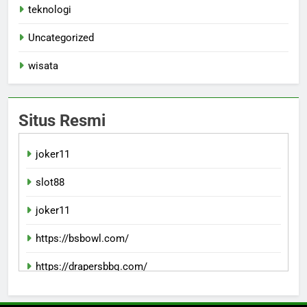
teknologi
Uncategorized
wisata
Situs Resmi
joker11
slot88
joker11
https://bsbowl.com/
https://drapersbbq.com/
slotvipgg