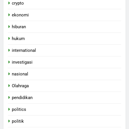
crypto
ekonomi
hiburan
hukum
international
investigasi
nasional
Olahraga
pendidikan
politics
politik