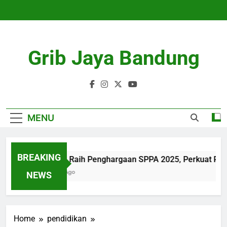
Skip
to
content
Grib Jaya Bandung
MENU
BREAKING
bank bjb Raih Penghargaan SPPA 2025, Perkuat Pera
4 Months Ago
NEWS
Home
pendidikan